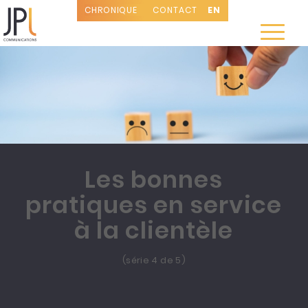
CHRONIQUE
CONTACT
EN
Les bonnes
pratiques en service
à la clientèle
(série 4 de 5)