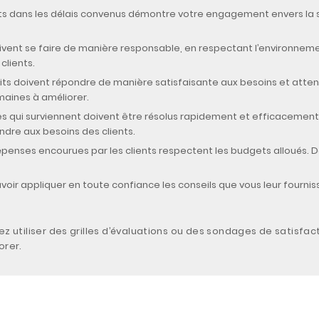
uits dans les délais convenus démontre votre engagement envers la s
ivent se faire de manière responsable, en respectant l’environnemen
clients.
its doivent répondre de manière satisfaisante aux besoins et attent
omaines à améliorer.
s qui surviennent doivent être résolus rapidement et efficacement,
ndre aux besoins des clients.
 dépenses encourues par les clients respectent les budgets alloués.
uvoir appliquer en toute confiance les conseils que vous leur fourni
vez utiliser des grilles d’évaluations ou des sondages de satisfac
orer.