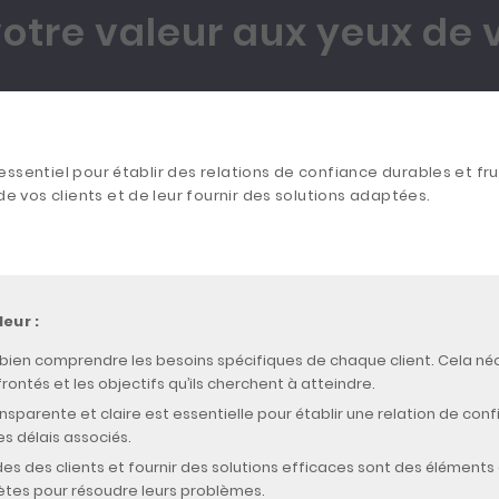
votre valeur aux yeux de v
 essentiel pour établir des relations de confiance durables et f
 vos clients et de leur fournir des solutions adaptées.
eur :
de bien comprendre les besoins spécifiques de chaque client. Cela 
frontés et les objectifs qu’ils cherchent à atteindre.
parente et claire est essentielle pour établir une relation de conf
es délais associés.
es des clients et fournir des solutions efficaces sont des éléments c
rètes pour résoudre leurs problèmes.