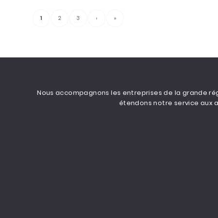
1
2
3
›
»
Nous accompagnons les entreprises de la grande régi
étendons notre service aux a