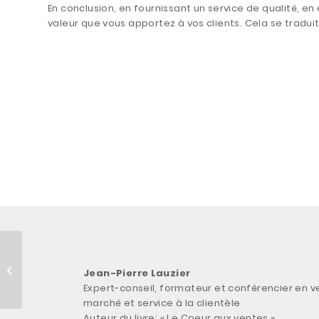
En conclusion, en fournissant un service de qualité, e
valeur que vous apportez à vos clients. Cela se traduit
Savoir communiquer
lors de problèmes
Jean-Pierre Lauzier
avec des clients
Expert-conseil, formateur et conférencier en v
marché et service à la clientèle
Auteur du livre: « Le Coeur aux ventes »