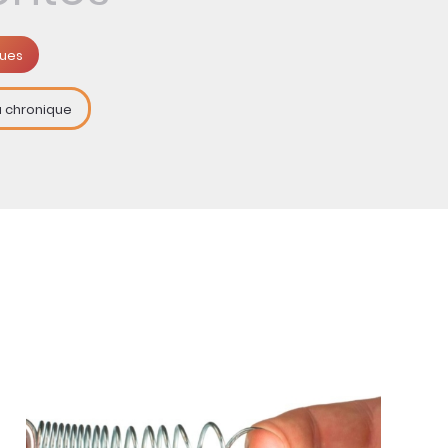
ques
a chronique