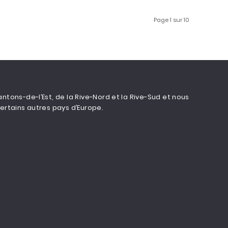
Page 1 sur 10
ons-de-l’Est, de la Rive-Nord et la Rive-Sud et nous
ertains autres pays d’Europe.