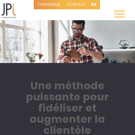
CHRONIQUE
CONTACT
EN
Une méthode
puissante pour
fidéliser et
augmenter la
clientèle