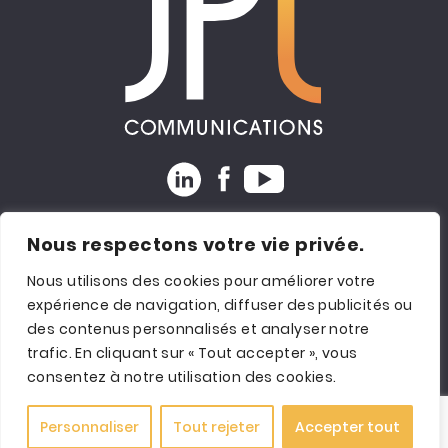
Expertise
|
Coaching
|
Consultation
|
Formation
|
Nous respectons votre vie privée.
Recrutement
|
Ressources
|
Clients
|
Conférences
|
Contact |
Carrière
Nous utilisons des cookies pour améliorer votre
Partenaire :
Groupe Focus
expérience de navigation, diffuser des publicités ou
Un site qui a du
Panache
|
Atelier la rubrique
des contenus personnalisés et analyser notre
Politique de confidentialité
trafic. En cliquant sur « Tout accepter », vous
consentez à notre utilisation des cookies.
Sitemap
© Tous droits réservés JPL Communications 2025 inc.
Personnaliser
Tout rejeter
Accepter tout